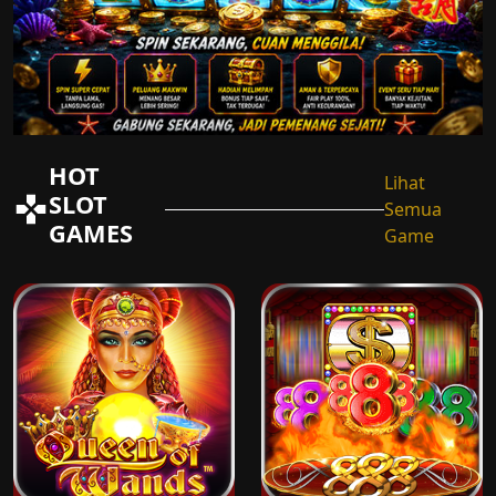
HOT
Lihat
SLOT
Semua
GAMES
Game