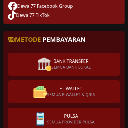
Dewa 77 Facebook Group
Dewa 77 TikTok
METODE
PEMBAYARAN
BANK TRANSFER
SEMUA BANK LOKAL
E - WALLET
SEMUA E-WALLET & QRIS
PULSA
SEMUA PROVIDER PULSA