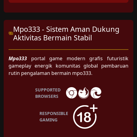
Mpo333 - Sistem Aman Dukung
Aktivitas Bermain Stabil
Mpo333
portal game modern grafis futuristik
gameplay energik komunitas global pembaruan
rutin pengalaman bermain mpo333.
SUPPORTED
BROWSERS
RESPONSIBLE
GAMING