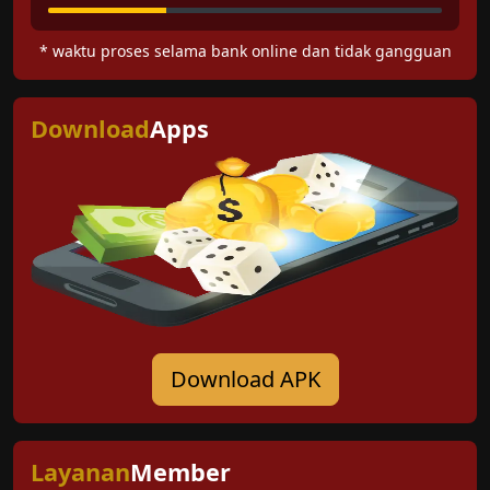
* waktu proses selama bank online dan tidak gangguan
Download
Apps
Download APK
Layanan
Member