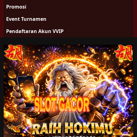
Promosi
Event Turnamen
Pendaftaran Akun VVIP