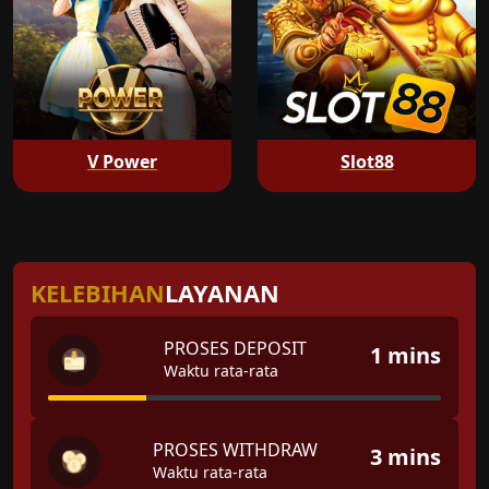
V Power
Slot88
KELEBIHAN
LAYANAN
PROSES DEPOSIT
1 mins
Waktu rata-rata
PROSES WITHDRAW
3 mins
Waktu rata-rata