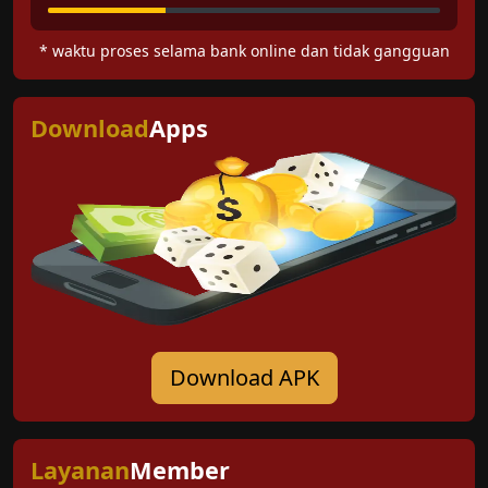
* waktu proses selama bank online dan tidak gangguan
Download
Apps
Download APK
Layanan
Member