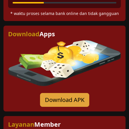
* waktu proses selama bank online dan tidak gangguan
Download
Apps
Download APK
Layanan
Member