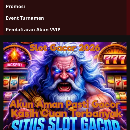
Promosi
Event Turnamen
Pendaftaran Akun VVIP