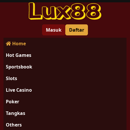
Masuk
Daftar
Home
Hot Games
Sportsbook
Slots
Live Casino
Poker
Tangkas
Others